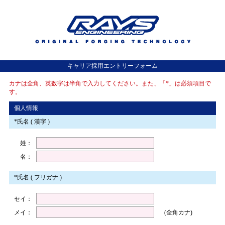
キャリア採用エントリーフォーム
カナは全角、英数字は半角で入力してください。また、「*」は必須項目で
す。
個人情報
*氏名 ( 漢字 )
姓
：
名
：
*氏名 ( フリガナ )
セイ
：
メイ
：
(全角カナ)