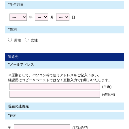
*生年月日
年
月
日
*性別
男性
女性
連絡先
*メールアドレス
※原則として、パソコン等で使うアドレスをご記入下さい。
確認用はコピー＆ペーストではなく直接入力でお願いいたします。
(半角)
(確認用)
現在の連絡先
*住所
〒
(123-4567)