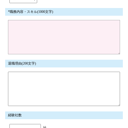
*職務内容・スキル(1000文字)
退職理由(200文字)
経験社数
社