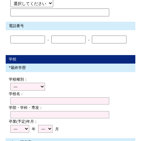
電話番号
-
-
学校
*最終学歴
学校種別：
学校名：
学部・学科・専攻：
卒業(予定)年月：
年
月