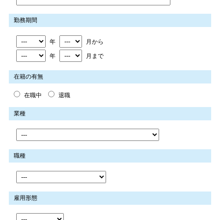
勤務期間
年
月から
年
月まで
在籍の有無
在職中
退職
業種
職種
雇用形態