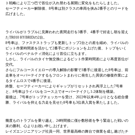
ト戦略により三つ巴で首位が入れ替わる展開に変化をもたらしました。
セーフティーカー解除後、8号車は別クラスの車両を挟み2番手とのリードを
広げました。
ライバルがトラブルに見舞われた夜間走行を3番手、4番手で好走し朝を迎え
たTR010 HYBRIDの2台。
8号車は、ファステストラップも更新しトップ2台との差を縮め、ライバルの
ピット作業時間差を活かして2番手にポジションを上げた後、トップをいく
ライバルのペナルティ消化により首位に立ちます。
しかし、ライバルのタイヤ無交換によるピット作業時間差により再度首位が
交代。
さらにフルコースイエローの導入解除の影響で3番手に後退した8号車は、前
走車をオーバーテイクするもフロントまわりに発生した異状の修復作業によ
るタイムロスで4番手に後退。
終盤、セーフティーカーによりギャップがリセットされ再浮上した7号車
と、8号車はライバルをコース上でオーバーテイクし1-2体制を構築。
最後は、7号車がトップチェッカーを受け、2022年以来4年ぶりとなる総合優
勝、ライバルを抑える力走を見せた8号車も3位表入賞を果たしました。
幾度ものトラブルを乗り越え、24時間後に僅か数秒差を争う緊迫した戦いの
末の勝利、心よりお祝い申し上げます。
レイズエンジニアリング社員一同、世界最高峰の舞台で偉業を成し遂げたチ