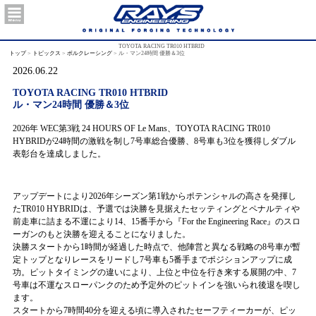
TOYOTA RACING TR010 HTBRID
トップ
>
トピックス
>
ボルクレーシング
>
ル・マン24時間 優勝＆3位
2026.06.22
TOYOTA RACING TR010 HTBRID
ル・マン24時間 優勝＆3位
2026年 WEC第3戦 24 HOURS OF Le Mans、TOYOTA RACING TR010
HYBRIDが24時間の激戦を制し7号車総合優勝、8号車も3位を獲得しダブル
表彰台を達成しました。
アップデートにより2026年シーズン第1戦からポテンシャルの高さを発揮し
たTR010 HYBRIDは、予選では決勝を見据えたセッティングとペナルティや
前走車に詰まる不運により14、15番手から『For the Engineering Race』のスロ
ーガンのもと決勝を迎えることになりました。
決勝スタートから1時間が経過した時点で、他陣営と異なる戦略の8号車が暫
定トップとなりレースをリードし7号車も5番手までポジションアップに成
功。ピットタイミングの違いにより、上位と中位を行き来する展開の中、7
号車は不運なスローパンクのため予定外のピットインを強いられ後退を喫し
ます。
スタートから7時間40分を迎える頃に導入されたセーフティーカーが、ピッ